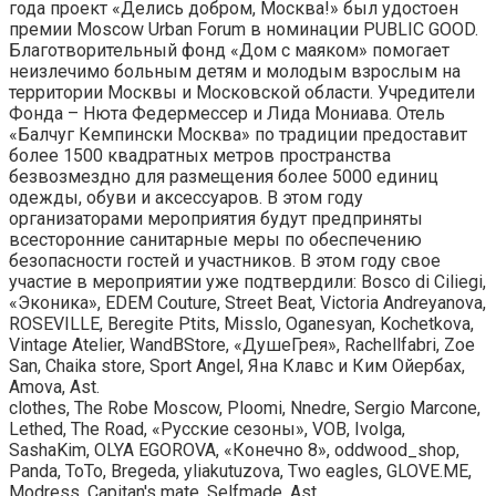
года проект «Делись добром, Москва!» был удостоен
премии Moscow Urban Forum в номинации PUBLIC GOOD.
Благотворительный фонд «Дом с маяком» помогает
неизлечимо больным детям и молодым взрослым на
территории Москвы и Московской области. Учредители
Фонда – Нюта Федермессер и Лида Мониава. Отель
«Балчуг Кемпински Москва» по традиции предоставит
более 1500 квадратных метров пространства
безвозмездно для размещения более 5000 единиц
одежды, обуви и аксессуаров. В этом году
организаторами мероприятия будут предприняты
всесторонние санитарные меры по обеспечению
безопасности гостей и участников. В этом году свое
участие в мероприятии уже подтвердили: Bosco di Ciliegi,
«Эконика», EDEM Couture, Street Beat, Victoria Andreyanova,
ROSEVILLE, Beregite Ptits, Misslo, Oganesyan, Kochetkova,
Vintage Atelier, WandBStore, «ДушеГрея», Rachellfabri, Zoe
San, Chaika store, Sport Angel, Яна Клавс и Ким Ойербах,
Amova, Ast.
clothes, The Robe Moscow, Ploomi, Nnedre, Sergio Marcone,
Lethed, The Road, «Русские сезоны», VOB, Ivolga,
SashaKim, OLYA EGOROVA, «Конечно 8», oddwood_shop,
Panda, ТоТо, Bregeda, yliakutuzova, Two eagles, GLOVE.ME,
Modress, Capitan's mate, Selfmade, Ast.