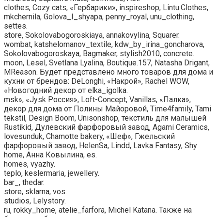
clothes, Cozy cats, «Гербарики», inspireshop, Lintu.Clothes,
mkchernila, Golova_I_shyapa, penny_royal, unu_clothing,
settes.
store, Sokolovabogoroskiaya, annakovylina, Squarer.
wombat, katshelomanov_textile, kdw_by_irina_goncharova,
Sokolovabogoroskaya, Bagmaker, stylish2010, concrete.
moon, Lesel, Svetlana Lyalina, Boutique.157, Natasha Drigant,
MReason. Будет представлено много товаров для дома и
кухни от брендов: DeLonghi, «Накрой», Rachel WOW,
«Новогодний декор от elka_igolka.
msk», «Jysk Россия», Loft-Concept, Vanillas, «Палка»,
декор для дома от Полины Майоровой, Time4family, Tami
tekstil, Design Boom, Unisonshop, текстиль для малышей
Rustikid, Дулевский фарфоровый завод, Agami Ceramics,
lovesunduk, Chamotte bakery, «Шеф», Гжельский
фарфоровый завод, HelenSa, Lindd, Lavka Fantasy, Shy
home, Анна Ковылина, es.
homes, vyazhy.
teplo, keslermaria, jewellery.
bar_, thedar.
store, sklarna, vos.
studios, Lelystory.
ru, rokky_home, atelie_farfora, Michel Katana. Также на